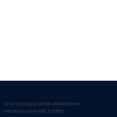
Se inscreva para receber atualizações e
noticias no seu e-mail, é grátis!