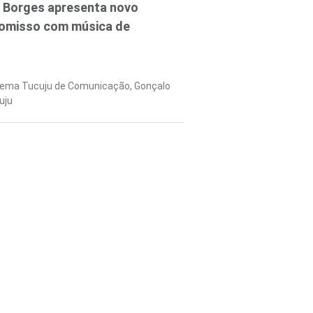
o Borges apresenta novo
romisso com música de
tema Tucuju de Comunicação, Gonçalo
uju