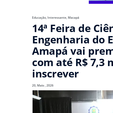
Educação
,
Interessante
,
Macapá
14ª Feira de Ciê
Engenharia do 
Amapá vai prem
com até R$ 7,3 m
inscrever
20, Maio , 2026