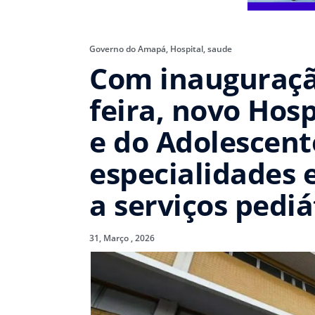
Governo do Amapá
,
Hospital
,
saude
Com inauguraçã
feira, novo Hosp
e do Adolescent
especialidades 
a serviços pediá
31, Março , 2026