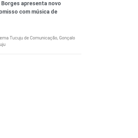
o Borges apresenta novo
romisso com música de
tema Tucuju de Comunicação, Gonçalo
uju