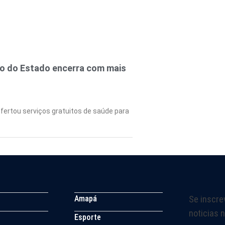
no do Estado encerra com mais
fertou serviços gratuitos de saúde para
Amapá
Se inscre
noticias n
Esporte