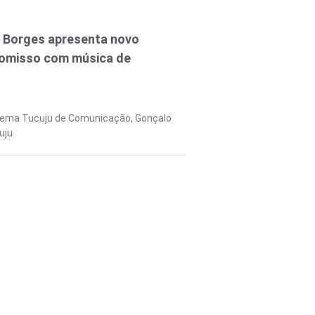
o Borges apresenta novo
romisso com música de
tema Tucuju de Comunicação, Gonçalo
uju