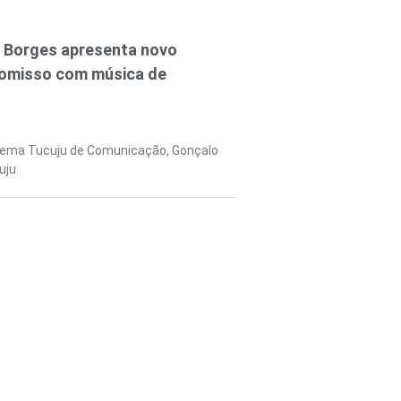
o Borges apresenta novo
romisso com música de
tema Tucuju de Comunicação, Gonçalo
uju